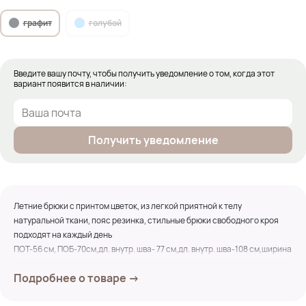
графит
голубой
Введите вашу почту, чтобы получить уведомление о том, когда этот
вариант появится в наличии:
Получить уведомление
Летние брюки с принтом цветок, из легкой приятной к телу
натуральной ткани, пояс резинка, стильные брюки свободного кроя
подходят на каждый день
ПОТ-56 см, ПОБ-70см,дл. внутр. шва- 77 см,дл. внутр. шва-108 см,ширина
брючины по низу-37 см
Подробнее о товаре →
Состав: 100% лен