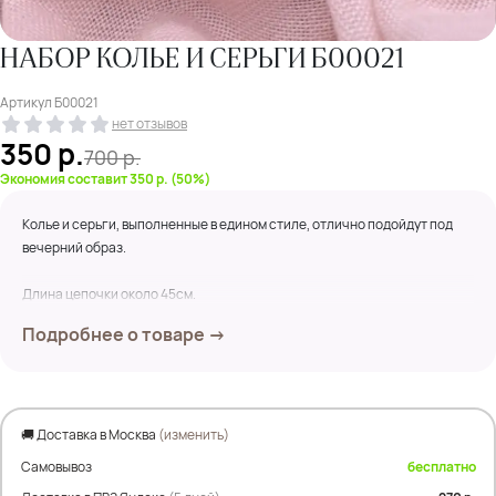
НАБОР КОЛЬЕ И СЕРЬГИ Б00021
Артикул
Б00021
нет отзывов
350
р.
700
р.
Экономия составит 350 р. (50%)
Колье и серьги, выполненные в едином стиле, отлично подойдут под
вечерний образ.
Длина цепочки около 45см.
Подробнее о товаре →
🚚 Доставка в Москва
(изменить)
Самовывоз
бесплатно