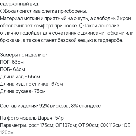
сдержанный вид.
⚪Бока лонгслива слегка присборены.
Материал мягкий и приятный на ощупь, а свободный крой
обеспечивает комфорт при носке. ⚪Такой лонгслив
отлично подойдёт для сочетания с джинсами, юбками или
брюками, а также станет базовой вещью в гардеробе.
Замеры по изделию:
ПОГ- 63см
ПОБ- 64см
Длина изд.- 66см
Длина изд. по спинке- 67см
Длина рукава- 73см
Состав изделия: 92% вискоза; 8% спандекс
На фото модель Дарья- 54р
Параметры: рост 175см; ОГ 107см; ОТ 90см; ОЖ 112см; ОБ
120см