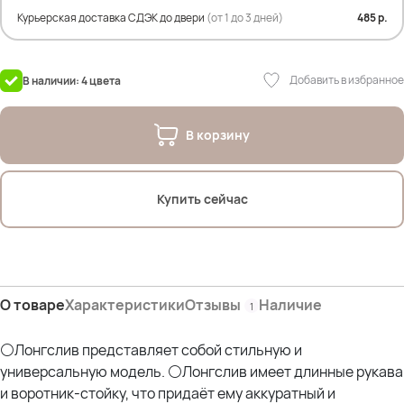
Состав изделия:
Курьерская доставка СДЭК до двери
(от 1 до 3 дней)
485 р.
92% Вискоза
8% Спандекс
Добавить в избранное
В наличии: 4 цвета
В корзину
Купить сейчас
О товаре
Характеристики
Отзывы
Наличие
1
⚪Лонгслив представляет собой стильную и
универсальную модель. ⚪Лонгслив имеет длинные рукава
и воротник-стойку, что придаёт ему аккуратный и