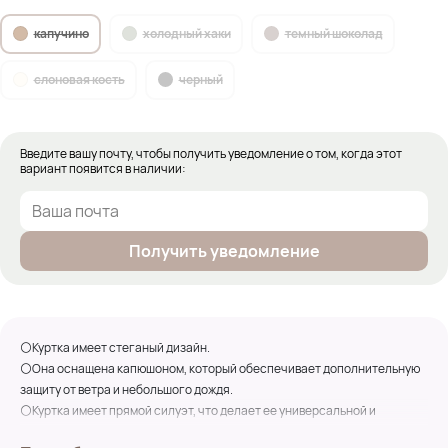
капучино
холодный хаки
темный шоколад
слоновая кость
черный
Введите вашу почту, чтобы получить уведомление о том, когда этот
вариант появится в наличии:
Получить уведомление
⚪Куртка имеет стеганый дизайн.
⚪Она оснащена капюшоном, который обеспечивает дополнительную
защиту от ветра и небольшого дождя.
⚪Куртка имеет прямой силуэт, что делает ее универсальной и
подходящей для разных типов фигуры.