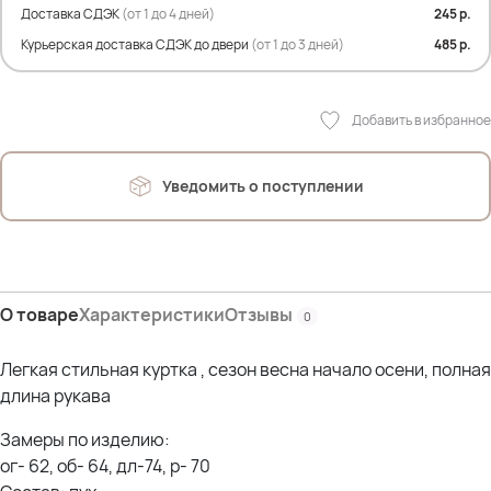
Доставка СДЭК
(от 1 до 4 дней)
245 р.
Елена- рост- 162; ОГ- 125; ОТ- 110; ОЖ- 129; ОБ- 125- мало
Курьерская доставка СДЭК до двери
(от 1 до 3 дней)
485 р.
Добавить в избранное
Уведомить о поступлении
О товаре
Характеристики
Отзывы
0
Легкая стильная куртка , сезон весна начало осени, полная
длина рукава
Замеры по изделию:
ог- 62, об- 64, дл-74, р- 70