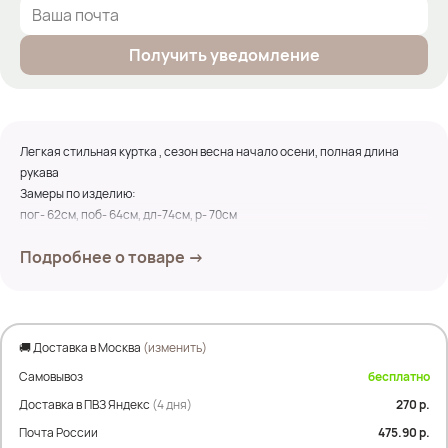
Получить уведомление
Легкая стильная куртка , сезон весна начало осени, полная длина
рукава
Замеры по изделию:
пог- 62см, поб- 64см, дл-74см, р- 70см
Состав: пух
Подробнее о товаре →
Размер 48- 52
Наполнитель пух
🚚 Доставка в Москва
(изменить)
Параметры оксаны максимальные для данной модели
Самовывоз
бесплатно
Параметры наших моделей:
Доставка в ПВЗ Яндекс
(4 дня)
270 р.
Почта России
475.90 р.
Оксана- рост- 170; ОГ- 114; ОТ- 105; ОЖ- 110; ОБ- 120- отлично