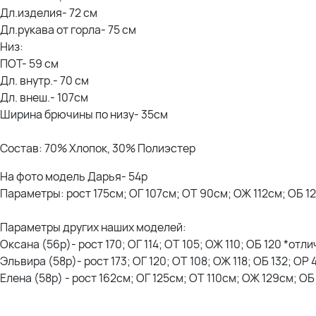
Дл.изделия- 72 см
Дл.рукава от горла- 75 см
Низ:
ПОТ- 59 см
Дл. внутр.- 70 см
Дл. внеш.- 107см
Ширина брючины по низу- 35см
Состав: 70% Хлопок, 30% Полиэстер
На фото модель Дарья- 54р
Параметры: рост 175см; ОГ 107см; ОТ 90см; ОЖ 112см; ОБ 1
Параметры других наших моделей:
Оксана (56р)- рост 170; ОГ 114; ОТ 105; ОЖ 110; ОБ 120 *отл
Эльвира (58р)- рост 173; ОГ 120; ОТ 108; ОЖ 118; ОБ 132; ОР
Елена (58р) - рост 162см; ОГ 125см; ОТ 110см; ОЖ 129см; О