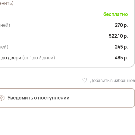
енить)
бесплатно
дней)
270 р.
522.10 р.
дней)
245 р.
 до двери
(от 1 до 3 дней)
485 р.
Добавить в избранное
35см
Уведомить о поступлении
Полиэстер
р
 107см; ОТ 90см; ОЖ 112см; ОБ 120см