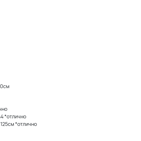
20см
ично
 44 *отлично
Б 125см *отлично