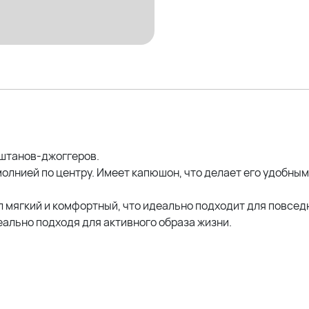
Параметры других наших м
Оксана (56р)- рост 170; ОГ 
Эльвира (58р)- рост 173; ОГ
Елена (58р) - рост 162см; 
 штанов-джоггеров.
олнией по центру. Имеет капюшон, что делает его удобным
 мягкий и комфортный, что идеально подходит для повсед
еально подходя для активного образа жизни.