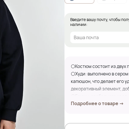
Введите вашу почту, чтобы пол
наличии:
⚪Костюм состоит из двух 
⚪Худи: выполнено в сером 
капюшон, что делает его у
декоративный элемент, до
⚪Брюки: свободного кроя,
Подробнее о товаре →
что идеально подходит для
⚪Этот комплект сочетает в
активного образа жизни.