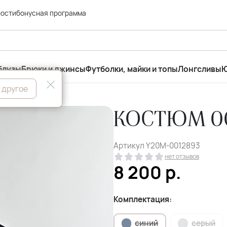
ности
бонусная программа
блузы
Брюки и джинсы
Футболки, майки и топы
Лонгсливы
Ю
 другое
КОСТЮМ 00
Артикул
Y20M-0012893
нет отзывов
8 200
р.
Комплектация:
синий
серый