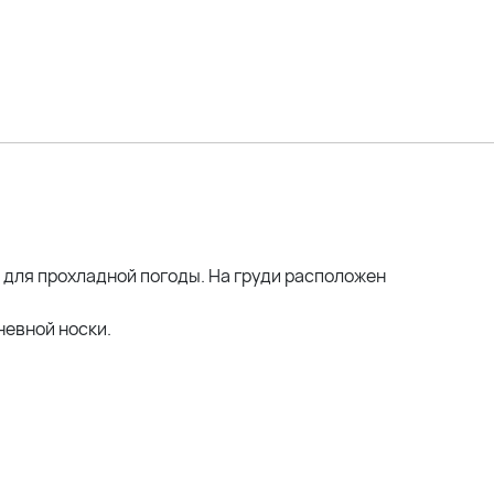
оделей:
114; ОТ 105; ОЖ 110; ОБ 120 *отлично
 120; ОТ 108; ОЖ 118; ОБ 132; ОР 44 *отлично
ОГ 125см; ОТ 110см; ОЖ 129см; ОБ 125см *отлично
 для прохладной погоды. На груди расположен
невной носки.