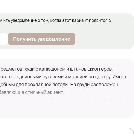
учить уведомление о том, когда этот вариант появится в
Получить уведомление
предметов: худи с капюшоном и штанов-джоггеров.
цвете, с длинными рукавами и молнией по центру. Имеет
добным для прохладной погоды. На груди расположен
бавляющие стильный акцент.
 с эластичным поясом. Материал мягкий и комфортный,
 повседневной носки.
 себе практичность и стиль, идеально подходя для