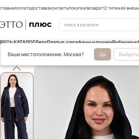
главная
оплата
доставка
контакты
покупка/возврат
12 типажей внеш
ВЕСЬ КАТАЛОГ
Лето
Платья, сарафаны и туники
Рубашки и 
Ваше местоположение: Москва?
Да
Выбрать
Главная
Костюмы и комплекты