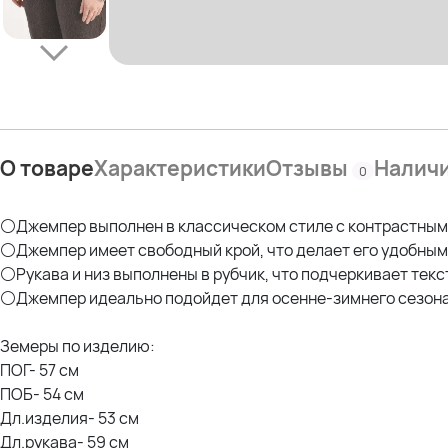
О товаре
Характеристики
Отзывы
Налич
0
⚪Джемпер выполнен в классическом стиле с контрастным
⚪Джемпер имеет свободный крой, что делает его удобным
⚪Рукава и низ выполнены в рубчик, что подчеркивает тек
⚪Джемпер идеально подойдет для осенне-зимнего сезона,
Земеры по изделию:
ПОГ- 57 см
ПОБ- 54 см
Дл.изделия- 53 см
Дл.рукава- 59 см