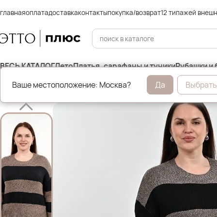
главная
оплата
доставка
контакты
покупка/возврат
12 типажей внеш
ВЕСЬ КАТАЛОГ
Лето
Платья, сарафаны и туники
Рубашки и 
Ваше местоположение: Москва?
Да
Выбрать
Главная
Джемперы, свитера и кардиганы