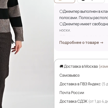
⚪Джемпер выполнен в кла
полосами. Полосы располо
⚪Джемпер имеет свободный
носки.
⚪Рукава и низ выполнены в
Подробнее о товаре →
Круглый вырез горловины 
⚪Джемпер идеально подойд
брюками или юбками.
🚚 Доставка в Москва
(изм
Земеры по изделию:
ПОГ- 57 см
Самовывоз
ПОБ- 54 см
Доставка в ПВЗ Яндекс
(5 
Дл.изделия- 53 см
Почта России
Дл.рукава- 59 см
Доставка СДЭК
(от 1 до 4 
Состав: