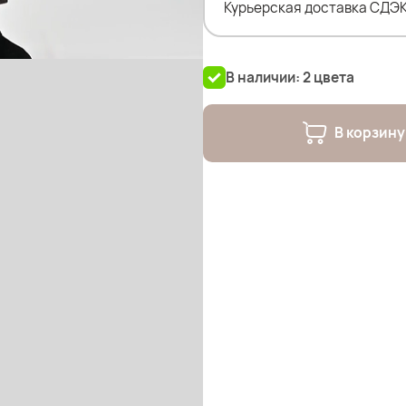
Курьерская доставка СДЭК
На фото модель Дарья.
Параметры: рост 175см; ОГ
В наличии: 2 цвета
Параметры других наших м
Оксана- рост 170; ОГ 114; О
В корзину