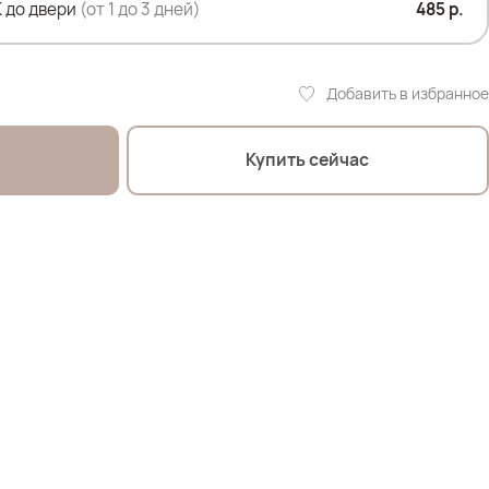
 до двери
(от 1 до 3 дней)
485 р.
 107см; ОТ 90см; ОЖ 112см; ОБ 120см
Добавить в избранное
оделей:
Т 105; ОЖ 110; ОБ 120 *отлично
Купить сейчас