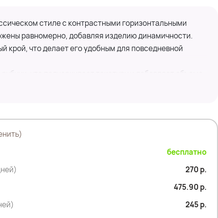
ссическом стиле с контрастными горизонтальными
жены равномерно, добавляя изделию динамичности.
 крой, что делает его удобным для повседневной
 рубчик, что подчеркивает текстуру и добавляет объема.
придает модели современный и минималистичный вид.
ет для осенне-зимнего сезона, сочетаясь с джинсами,
енить)
бесплатно
дней)
270 р.
475.90 р.
дней)
245 р.