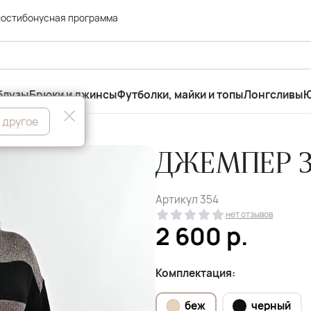
ности
бонусная программа
блузы
Брюки и джинсы
Футболки, майки и топы
Лонгсливы
Ю
 другое
ДЖЕМПЕР 3
Артикул
354
нет отзывов
2 600
р.
Комплектация:
беж
черный