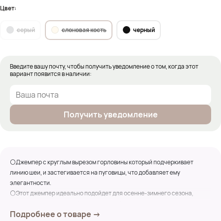
Цвет:
серый
слоновая кость
черный
Введите вашу почту, чтобы получить уведомление о том, когда этот
вариант появится в наличии:
Получить уведомление
⚪Джемпер с круглым вырезом горловины который подчеркивает
линию шеи, и застегивается на пуговицы, что добавляет ему
элегантности.
⚪Этот джемпер идеально подойдет для осенне-зимнего сезона,
сочетаясь с джинсами, брюками или юбками.
Подробнее о товаре →
⚪Он станет отличным выбором для создания как повседневного, так и