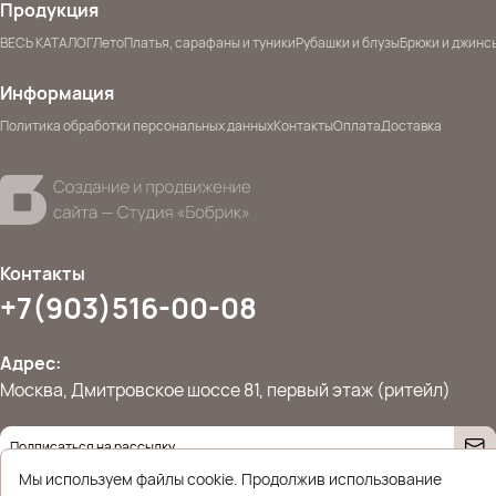
Продукция
ВЕСЬ КАТАЛОГ
Лето
Платья, сарафаны и туники
Рубашки и блузы
Брюки и джинс
Информация
Политика обработки персональных данных
Контакты
Оплата
Доставка
Контакты
+7(903)516-00-08
Адрес:
Москва, Дмитровское шоссе 81, первый этаж (ритейл)
Даю согласие на
обработку персональных данных
Мы используем файлы cookie. Продолжив использование
© 2026 Ettoplus.ru — Все права защищены.