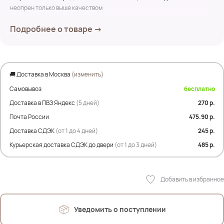
неопрен только выше качеством
Подробнее о товаре →
Замеры по изделию:
ПОТ- 37/43 см
Дл.внешнего шва- 101 см
Дл. внутр. шва- 70 см
Ширина брючины по низу- 27 см
🚚 Доставка в Москва
(изменить)
Самовывоз
бесплатно
Состав: 69,7% Полиэстер; 15,2% вискоза; 8,3% нейлон; 5,2% акрил;
1.6% кашемир
Доставка в ПВЗ Яндекс
(5 дней)
270 р.
Почта России
475.90 р.
Доставка СДЭК
(от 1 до 4 дней)
245 р.
Курьерская доставка СДЭК до двери
(от 1 до 3 дней)
485 р.
Добавить в избранное
Уведомить о поступлении