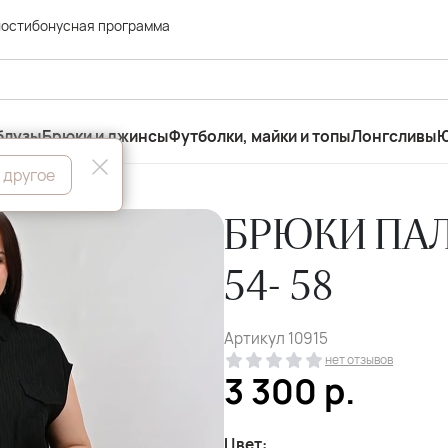
ности
бонусная программа
блузы
Брюки и джинсы
Футболки, майки и топы
Лонгсливы
Ю
 другое
БРЮКИ ПАЛ
54- 58
Артикул
10915
нет отзывов
3 300
р.
Цвет: