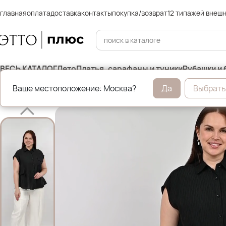
главная
оплата
доставка
контакты
покупка/возврат
12 типажей внеш
ВЕСЬ КАТАЛОГ
Лето
Платья, сарафаны и туники
Рубашки и 
Ваше местоположение: Москва?
Да
Выбрать
Главная
Брюки и джинсы