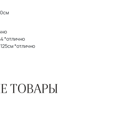
20см
ично
 44 *отлично
Б 125см *отлично
Е ТОВАРЫ