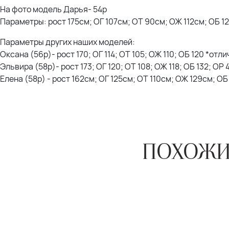
На фото модель Дарья- 54р
Параметры: рост 175см; ОГ 107см; ОТ 90см; ОЖ 112см; ОБ 1
Параметры других наших моделей:
Оксана (56р)- рост 170; ОГ 114; ОТ 105; ОЖ 110; ОБ 120 *отл
Эльвира (58р)- рост 173; ОГ 120; ОТ 108; ОЖ 118; ОБ 132; ОР
Елена (58р) - рост 162см; ОГ 125см; ОТ 110см; ОЖ 129см; О
ПОХОЖИ