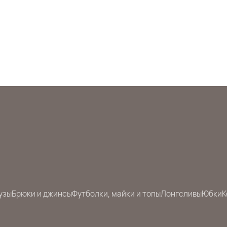
узы
Брюки и джинсы
Футболки, майки и топы
Лонгсливы
Юбки
К