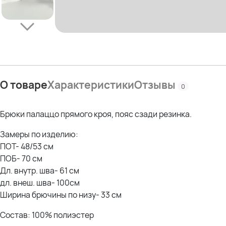
О товаре
Характеристики
Отзывы
0
Брюки палаццо прямого кроя, пояс сзади резинка.
Замеры по изделию:
ПОТ- 48/53 см
ПОБ- 70 см
Дл. внутр. шва- 61 см
дл. внеш. шва- 100см
Ширина брючины по низу- 33 см
Состав: 100% полиэстер