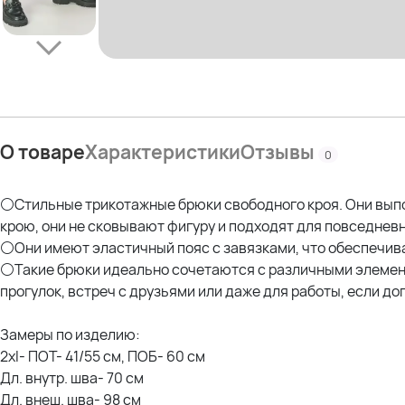
О товаре
Характеристики
Отзывы
0
⚪Стильные трикотажные брюки свободного кроя. Они выпо
крою, они не сковывают фигуру и подходят для повседнев
⚪Они имеют эластичный пояс с завязками, что обеспечива
⚪Такие брюки идеально сочетаются с различными элемент
прогулок, встреч с друзьями или даже для работы, если д
Замеры по изделию:
2xl- ПОТ- 41/55 см, ПОБ- 60 см
Дл. внутр. шва- 70 см
Дл. внеш. шва- 98 см