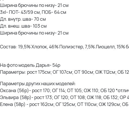
Ширина брючины по низу- 21 см
3xl- ПОТ- 43/59 см, ПОБ- 64 см
Дл. внутр. шва- 70 см
Дл. внеш. шва- 103 см
Ширина брючины по низу- 21 см
Состав: 19,5% Хлопок, 46% Полиэстер, 7,5% Лиоцелл, 15% 
На фото модель Дарья- 54р
Параметры: рост 175см; ОГ 107см; ОТ 90см; ОЖ 112см; ОБ 1
Параметры других наших моделей:
Оксана (56р)- рост 170; ОГ 114; ОТ 105; ОЖ 110; ОБ 120 *отл
Эльвира (58р)- рост 173; ОГ 120; ОТ 108; ОЖ 118; ОБ 132; ОР
Елена (58р) - рост 162см; ОГ 125см; ОТ 110см; ОЖ 129см; О