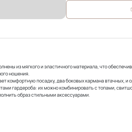
Состав: 19,5% Хлопок, 46%
На фото модель Дарья- 54
Параметры: рост 175см; ОГ
Параметры других наших м
Оксана (56р)- рост 170; ОГ 
Эльвира (58р)- рост 173; ОГ
Елена (58р) - рост 162см; 
лнены из мягкого и эластичного материала, что обеспечи
ного ношения.
ет комфортную посадку, два боковых кармана втачных, и о
ами гардероба: их можно комбинировать с топами, свитшо
ополнить образ стильными аксессуарами.