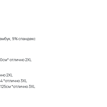
бамбук, 9% спандекс
20см* отлично 2XL
ично 2XL
 44 *отлично 3XL
Б 125см *отлично 3XL