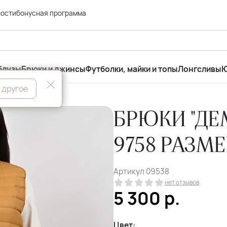
ности
бонусная программа
блузы
Брюки и джинсы
Футболки, майки и топы
Лонгсливы
Ю
 другое
БРЮКИ "ДЕ
9758 РАЗМЕ
Артикул
09538
нет отзывов
5 300
р.
Цвет: