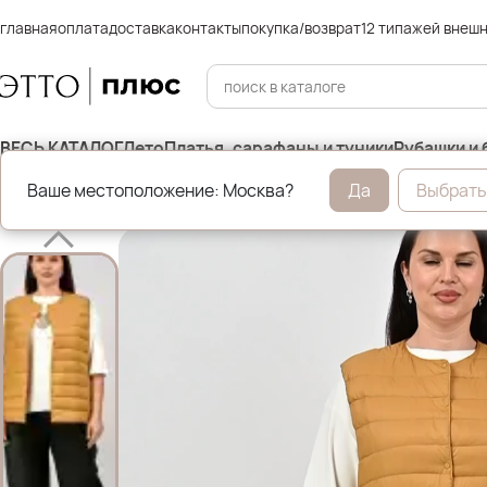
главная
оплата
доставка
контакты
покупка/возврат
12 типажей внеш
ВЕСЬ КАТАЛОГ
Лето
Платья, сарафаны и туники
Рубашки и 
Ваше местоположение: Москва?
Да
Выбрать
Главная
Брюки и джинсы