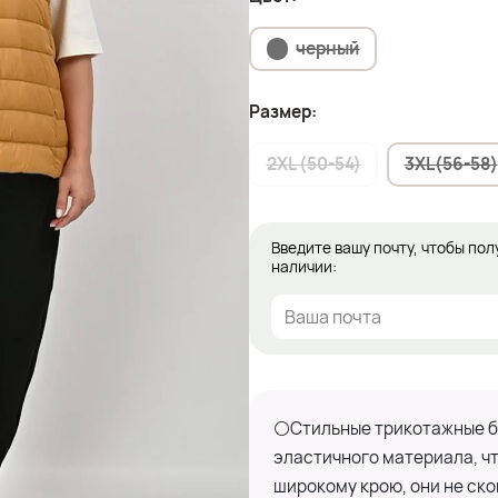
черный
Размер:
2XL (50-54)
3XL(56-58)
Введите вашу почту, чтобы пол
наличии:
⚪Стильные трикотажные бр
эластичного материала, ч
широкому крою, они не ско