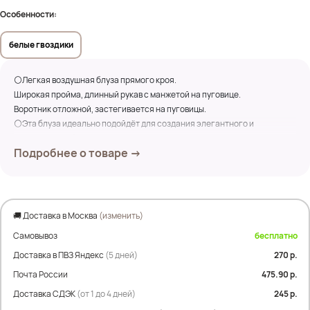
Особенности:
белые гвоздики
⚪Легкая воздушная блуза прямого кроя.
Широкая пройма, длинный рукав с манжетой на пуговице.
Воротник отложной, застегивается на пуговицы.
⚪Эта блуза идеально подойдёт для создания элегантного и
утончённого образа.
Подробнее о товаре →
Замеры по изделию:
ПОГ- 55 см, ПОБ- 64 см
Дл. изделия- 66 см
Дл.рукава- 73см
🚚 Доставка в Москва
(изменить)
Самовывоз
бесплатно
Состав: 100% вискоза
Доставка в ПВЗ Яндекс
(5 дней)
270 р.
На фото модель Дарья.
Почта России
475.90 р.
Параметры: рост 175см; ОГ 107см; ОТ 90см; ОЖ 112см; ОБ 120см
Доставка СДЭК
(от 1 до 4 дней)
245 р.