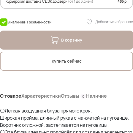
Параметры других наших моделей:
Курьерская доставка СДЭК до двери
(от 1 до 3 дней)
485 р.
Оксана- рост 170; ОГ 114; ОТ 105; ОЖ 110; ОБ 120 *отлично
Эльвира- рост 173; ОГ 120; ОТ 108; ОЖ 118; ОБ 132; ОР 44 *отлично
Елена - рост 162см; ОГ 125см; ОТ 110см; ОЖ 129см; ОБ 125см *отлично
Добавить в избранное
В наличии: 1 особенности
В корзину
Купить сейчас
О товаре
Характеристики
Отзывы
Наличие
0
⚪Легкая воздушная блуза прямого кроя.
Широкая пройма, длинный рукав с манжетой на пуговице.
Воротник отложной, застегивается на пуговицы.
⚪Эта блуза идеально подойдёт для создания элегантного