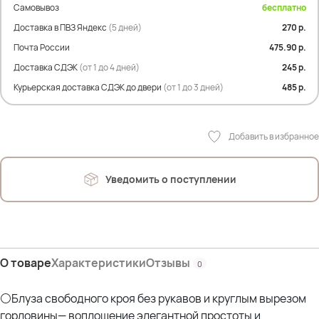
Самовывоз
бесплатно
ПОГ- 48 см
ПОБ- 61 см
Доставка в ПВЗ Яндекс
(5 дней)
270 р.
Дл.изделия по переду- 65 см
Почта России
475.90 р.
Дл.рукава по спине- 70 см
Доставка СДЭК
(от 1 до 4 дней)
245 р.
Дл.рукава- 6 см
Курьерская доставка СДЭК до двери
(от 1 до 3 дней)
485 р.
Состав:
50 % Полиэстер
50% Вискоза
Добавить в избранное
На фото модель Дарья.
Параметры: рост 175см; ОГ 107см; ОТ 90см; ОЖ 112см; ОБ 120см
Уведомить о поступлении
О товаре
Характеристики
Отзывы
0
⚪Блуза свободного кроя без рукавов и круглым вырезом
горловины— воплощение элегантной простоты и