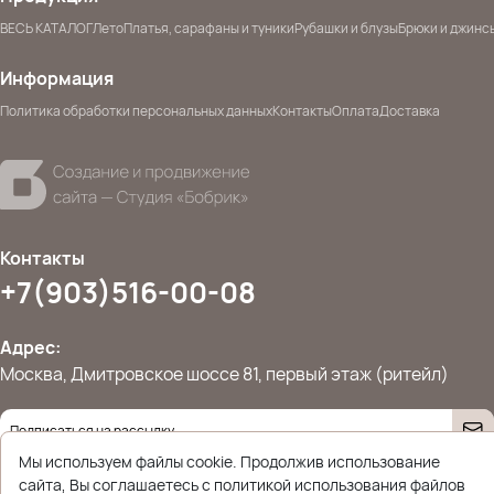
ВЕСЬ КАТАЛОГ
Лето
Платья, сарафаны и туники
Рубашки и блузы
Брюки и джинс
Информация
Политика обработки персональных данных
Контакты
Оплата
Доставка
Контакты
+7(903)516-00-08
Адрес:
Москва, Дмитровское шоссе 81, первый этаж (ритейл)
Даю согласие на
обработку персональных данных
Мы используем файлы cookie. Продолжив использование
© 2026 Ettoplus.ru — Все права защищены.
сайта, Вы соглашаетесь с политикой использования файлов