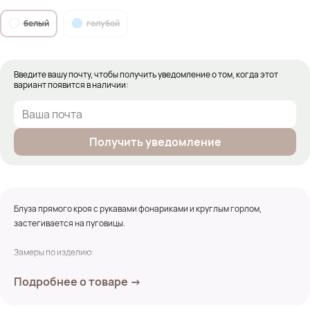
белый
голубой
Введите вашу почту, чтобы получить уведомление о том, когда этот
вариант появится в наличии:
Получить уведомление
Блуза прямого кроя с рукавами фонариками и круглым горлом,
застегивается на пуговицы.
Замеры по изделию:
ПОГ- 63см
Подробнее о товаре →
ПОБ- 63см
Длина изд. по переду- 64см